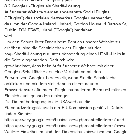
http://www.facebook.com/policy.php
8.2 Google+ -Plugins als Shariff-Lösung
Auf unserer Website werden sogenannte Social Plugins
("Plugins") des sozialen Netzwerkes Google+ verwendet,
das von der Google Ireland Limited, Gordon House, 4 Barrow St,
Dublin, D04 E5W5, Irland ("Google") betrieben
wird.
Um den Schutz Ihrer Daten beim Besuch unserer Website zu
erhöhen, sind die Schaltflächen der Plugins mit der
sog- Shariff-Lösung nur unter Verwendung eines HTML-Links in
die Seite eingebunden. Dadurch wird
gewährleistet, dass beim Aufruf unserer Website mit einer
Google+-Schaltfläche erst eine Verbindung mit den
Servern von Google+ hergestellt, wenn Sie die Schaltfläche
anklicken und mit dem sich dann in einem neuem
Browserfenster öffnenden Plugin interagieren. Eventuell müssen
Sie sich auch gesondert einloggen.
Die Datenübertragung in die USA wird auf die
Standardvertragsklauseln der EU-Kommission gestützt. Details
finden Sie hier:
https://privacy.google.com/businesses/gdprcontrollerterms/ und
https://privacy.google.com/businesses/gdprcontrollerterms/sccs/.
Weitere Einzelheiten sind den Datenschutzhinweisen von Google