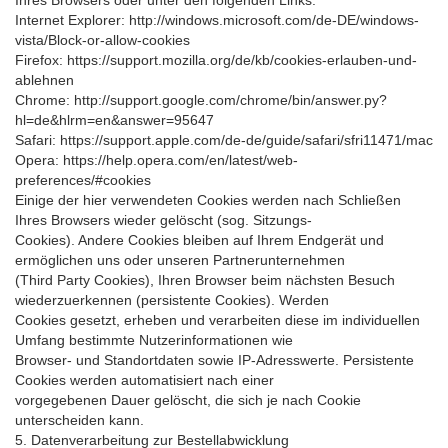
Ihres Browsers oder unter den folgenden Links:
Internet Explorer: http://windows.microsoft.com/de-DE/windows-
vista/Block-or-allow-cookies
Firefox: https://support.mozilla.org/de/kb/cookies-erlauben-und-
ablehnen
Chrome: http://support.google.com/chrome/bin/answer.py?
hl=de&hlrm=en&answer=95647
Safari: https://support.apple.com/de-de/guide/safari/sfri11471/mac
Opera: https://help.opera.com/en/latest/web-
preferences/#cookies
Einige der hier verwendeten Cookies werden nach Schließen
Ihres Browsers wieder gelöscht (sog. Sitzungs-
Cookies). Andere Cookies bleiben auf Ihrem Endgerät und
ermöglichen uns oder unseren Partnerunternehmen
(Third Party Cookies), Ihren Browser beim nächsten Besuch
wiederzuerkennen (persistente Cookies). Werden
Cookies gesetzt, erheben und verarbeiten diese im individuellen
Umfang bestimmte Nutzerinformationen wie
Browser- und Standortdaten sowie IP-Adresswerte. Persistente
Cookies werden automatisiert nach einer
vorgegebenen Dauer gelöscht, die sich je nach Cookie
unterscheiden kann.
5. Datenverarbeitung zur Bestellabwicklung