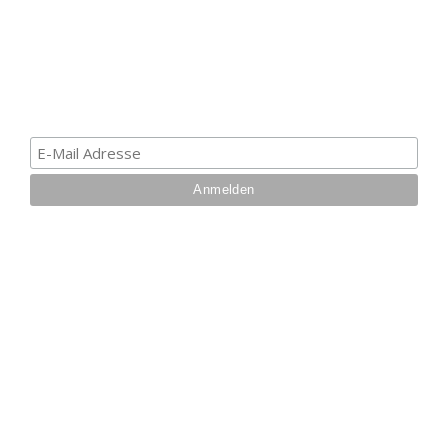
Melde dich zum Newsletter an, um die aktuellsten
Informationen über Trolling- oder Schleppangeln zu
erhalten. Deine E-Mail ist bei uns sicher. Mehr zum
Datenschutz.
IHRE VORTEILE BEI UNS
Über 27 Jahre
Branchenerfahrung