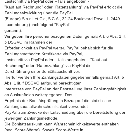
Lastschrift via PayPal oder – falls angeboten -
"Kauf auf Rechnung" oder "Ratenzahlung" via PayPal erfolgt die
Zahlungsabwicklung über die PayPal
(Europe) S.a.r.l. et Cie, S.C.A., 22-24 Boulevard Royal, L-2449
Luxembourg (nachfolgend "PayPal"
genannt).
Wir geben Ihre personenbezogenen Daten gemäß Art. 6 Abs. 1 lit.
b DSGVO im Rahmen der
Erforderlichkeit an PayPal weiter. PayPal behält sich für die
Zahlungsmethoden Kreditkarte via PayPal,
Lastschrift via PayPal oder – falls angeboten - "Kauf auf
Rechnung" oder "Ratenzahlung" via PayPal die
Durchführung einer Bonitätsauskunft vor.
Hierfür werden Ihre Zahlungsdaten gegebenenfalls gemäß Art. 6
Abs. 1 lit. f DSGVO aufgrund berechtigten
Interesses von PayPal an der Feststellung Ihrer Zahlungsfähigkeit
an Auskunfteien weitergegeben. Das
Ergebnis der Bonitätsprüfung in Bezug auf die statistische
Zahlungsausfallwahrscheinlichkeit verwendet
PayPal zum Zwecke der Entscheidung über die Bereitstellung der
jeweiligen Zahlungsmethode.
Die Bonitätsauskunft kann Wahrscheinlichkeitswerte enthalten
(sog. Score-Werte). Soweit Score-Werte in