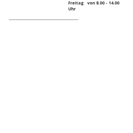
Freitag von 8.00 - 14.00
Uhr
_______________________________________
HAK DICH EIN UND
ERHALTE EINEN 5 €
GUTSCHEIN
Melde dich zum Newsletter an, um die aktuellsten
Informationen über Trolling- oder Schleppangeln zu
erhalten. Deine E-Mail ist bei uns sicher. Mehr zum
Datenschutz.