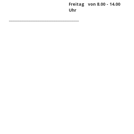
Freitag von 8.00 - 14.00
Uhr
_______________________________________
HAK DICH EIN UND
ERHALTE EINEN 5 €
GUTSCHEIN
Melde dich zum Newsletter an, um die aktuellsten
Informationen über Trolling- oder Schleppangeln zu
erhalten. Deine E-Mail ist bei uns sicher. Mehr zum
Datenschutz.