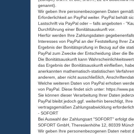
genannt).
Wir geben Ihre personenbezogenen Daten gemäß A
Erforderlichkeit an PayPal weiter. PayPal behält s
Lastschrift via PayPal oder – falls angeboten - "K
Durchführung einer Bonitätsauskunft vor.
Hierfür werden Ihre Zahlungsdaten gegebenenfalls
Interesses von PayPal an der Feststellung Ihrer Z
Ergebnis der Bonitätsprüfung in Bezug auf die stat
PayPal zum Zwecke der Entscheidung über die Ber
Die Bonitätsauskunft kann Wahrscheinlichkeitswert
das Ergebnis der Bonitätsauskunft einfließen, hab
anerkannten mathematisch-statistischen Verfahren
anderem, aber nicht ausschließlich, Anschriftendat
Welche weiteren Daten von PayPal erhoben werden,
von PayPal. Diese findet sich unter: https://www.
Sie können dieser Verarbeitung Ihrer Daten jederz
PayPal bleibt jedoch ggf. weiterhin berechtigt, I
vertragsgemäßen Zahlungsabwicklung erforderlich 
- SOFORT
Bei Auswahl der Zahlungsart "SOFORT" erfolgt die
SOFORT GmbH, Theresienhöhe 12, 80339 Münche
Wir geben Ihre personenbezogenen Daten nebst de