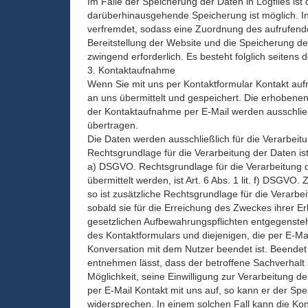
Im Falle der Speicherung der Daten in Logfiles ist
darüberhinausgehende Speicherung ist möglich. In
verfremdet, sodass eine Zuordnung des aufrufenden
Bereitstellung der Website und die Speicherung der 
zwingend erforderlich. Es besteht folglich seitens
3. Kontaktaufnahme
Wenn Sie mit uns per Kontaktformular Kontakt a
an uns übermittelt und gespeichert. Die erhobene
der Kontaktaufnahme per E-Mail werden ausschlie
übertragen.
Die Daten werden ausschließlich für die Verarbeit
Rechtsgrundlage für die Verarbeitung der Daten ist b
a) DSGVO. Rechtsgrundlage für die Verarbeitung d
übermittelt werden, ist Art. 6 Abs. 1 lit. f) DSGVO.
so ist zusätzliche Rechtsgrundlage für die Verarbe
sobald sie für die Erreichung des Zweckes ihrer Er
gesetzlichen Aufbewahrungspflichten entgegenst
des Kontaktformulars und diejenigen, die per E-Mai
Konversation mit dem Nutzer beendet ist. Beendet
entnehmen lässt, dass der betroffene Sachverhalt a
Möglichkeit, seine Einwilligung zur Verarbeitung
per E-Mail Kontakt mit uns auf, so kann er der S
widersprechen. In einem solchen Fall kann die Kon