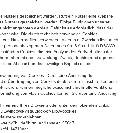
es Nutzers gespeichert werden. Ruft ein Nutzer eine Website
es Nutzers gespeichert werden. Einige Funktionen unserer
 nicht angeboten werden. Dafür ist es erforderlich, dass der
annt wird. Die durch technisch notwendige Cookies
 von Nutzerprofilen verwendet. In den o.g. Zwecken liegt auch
der personenbezogenen Daten nach Art. 6 Abs. 1 lit. f) DSGVO.
mständen Cookies, die eine Analyse des Surfverhaltens der
Nähere Informationen zu Umfang, Zweck, Rechtsgrundlage und
iligen Abschnitten des jeweiligen Kapitels dieser
e Verwendung von Cookies. Durch eine Änderung der
e die Übertragung von Cookies deaktivieren, einschränken oder
ktivieren, können möglicherweise nicht mehr alle Funktionen
bermittlung von Flash-Cookies können Sie über eine Änderung
n Hilfemenü Ihres Browsers oder unter den folgenden Links:
e-DE/windows-vista/Block-or-allow-cookies
-erlauben-und-ablehnen
answer.py?hl=de&hlrm=en&answer=95647
ri/sfri11471/mac