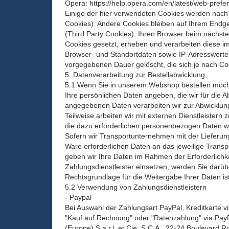
Opera: https://help.opera.com/en/latest/web-prefe
Einige der hier verwendeten Cookies werden nach 
Cookies). Andere Cookies bleiben auf Ihrem Endg
(Third Party Cookies), Ihren Browser beim nächs
Cookies gesetzt, erheben und verarbeiten diese i
Browser- und Standortdaten sowie IP-Adresswerte.
vorgegebenen Dauer gelöscht, die sich je nach Co
5. Datenverarbeitung zur Bestellabwicklung
5.1 Wenn Sie in unserem Webshop bestellen möchten
Ihre persönlichen Daten angeben, die wir für die A
angegebenen Daten verarbeiten wir zur Abwicklung
Teilweise arbeiten wir mit externen Dienstleister
die dazu erforderlichen personenbezogen Daten w
Sofern wir Transportunternehmen mit der Lieferung
Ware erforderlichen Daten an das jeweilige Trans
geben wir Ihre Daten im Rahmen der Erforderlichkeit
Zahlungsdienstleister einsetzen, werden Sie darübe
Rechtsgrundlage für die Weitergabe Ihrer Daten ist
5.2 Verwendung von Zahlungsdienstleistern
- Paypal
Bei Auswahl der Zahlungsart PayPal, Kreditkarte vi
"Kauf auf Rechnung" oder "Ratenzahlung" via PayP
(Europe) S.a.r.l. et Cie, S.C.A., 22-24 Boulevard