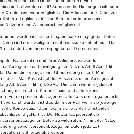
 dies nach spätestens sieben Tagen der Fall. Eine
 diesem Fall werden die IP-Adressen der Nutzer gelöscht oder
 Clients nicht mehr möglich ist. Die Erfassung der Daten zur
Daten in Logfiles ist für den Betrieb der Internetseite
 des Nutzers keine Widerspruchsmöglichkeit.
ufnehmen, werden die in der Eingabemaske eingegeben Daten
n Daten sind der jeweiligen Eingabemaske zu entnehmen. Bei
ßlich die dort von Ihnen eingegebenen Daten an uns
ung der Konversation und Ihres Anliegens verwendet.
ei Vorliegen einer Einwilligung des Nutzers Art. 6 Abs. 1 lit.
er Daten, die im Zuge einer Übersendung einer E-Mail
 Zielt der E-Mail-Kontakt auf den Abschluss eines Vertrages ab,
itung Art. 6 Abs. 1 lit. b) DSGVO. Die Daten werden gelöscht,
hebung nicht mehr erforderlich sind und sofern keine
ehen. Für die personenbezogenen Daten aus der Eingabemaske
l übersandt wurden, ist dies dann der Fall, wenn die jeweilige
 ist die Konversation dann, wenn sich aus den Umständen
bschließend geklärt ist. Der Nutzer hat jederzeit die
 der personenbezogenen Daten zu widerrufen. Nimmt der Nutzer
peicherung seiner personenbezogenen Daten jederzeit
versation nicht fortgeführt werden.