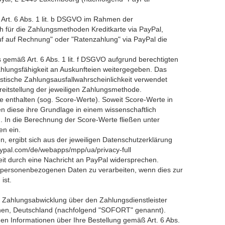
rt. 6 Abs. 1 lit. b DSGVO im Rahmen der
ich für die Zahlungsmethoden Kreditkarte via PayPal,
auf auf Rechnung" oder "Ratenzahlung" via PayPal die
 gemäß Art. 6 Abs. 1 lit. f DSGVO aufgrund berechtigten
ahlungsfähigkeit an Auskunfteien weitergegeben. Das
istische Zahlungsausfallwahrscheinlichkeit verwendet
eitstellung der jeweiligen Zahlungsmethode.
e enthalten (sog. Score-Werte). Soweit Score-Werte in
en diese ihre Grundlage in einem wissenschaftlich
. In die Berechnung der Score-Werte fließen unter
en ein.
 ergibt sich aus der jeweiligen Datenschutzerklärung
paypal.com/de/webapps/mpp/ua/privacy-full
eit durch eine Nachricht an PayPal widersprechen.
hre personenbezogenen Daten zu verarbeiten, wenn dies zur
ist.
 Zahlungsabwicklung über den Zahlungsdienstleister
n, Deutschland (nachfolgend "SOFORT" genannt).
n Informationen über Ihre Bestellung gemäß Art. 6 Abs.