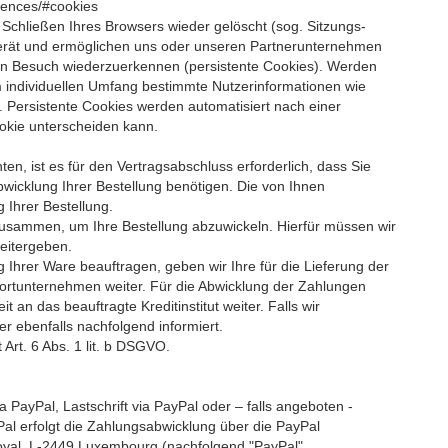
rences/#cookies
Schließen Ihres Browsers wieder gelöscht (sog. Sitzungs-
erät und ermöglichen uns oder unseren Partnerunternehmen
ten Besuch wiederzuerkennen (persistente Cookies). Werden
m individuellen Umfang bestimmte Nutzerinformationen wie
 Persistente Cookies werden automatisiert nach einer
okie unterscheiden kann.
, ist es für den Vertragsabschluss erforderlich, dass Sie
bwicklung Ihrer Bestellung benötigen. Die von Ihnen
 Ihrer Bestellung.
n zusammen, um Ihre Bestellung abzuwickeln. Hierfür müssen wir
eitergeben.
 Ihrer Ware beauftragen, geben wir Ihre für die Lieferung der
portunternehmen weiter. Für die Abwicklung der Zahlungen
 an das beauftragte Kreditinstitut weiter. Falls wir
r ebenfalls nachfolgend informiert.
 Art. 6 Abs. 1 lit. b DSGVO.
a PayPal, Lastschrift via PayPal oder – falls angeboten -
al erfolgt die Zahlungsabwicklung über die PayPal
 Royal, L-2449 Luxembourg (nachfolgend "PayPal"