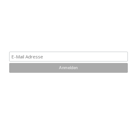
Melde dich zum Newsletter an, um die aktuellsten
Informationen über Trolling- oder Schleppangeln zu
erhalten. Deine E-Mail ist bei uns sicher. Mehr zum
Datenschutz.
IHRE VORTEILE BEI UNS