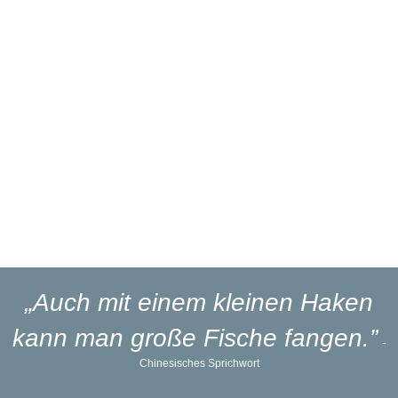
Über 27 Jahre
Branchenerfahrung
Eigener
Reparaturservice
Eigener
Blinker-Lakierservice
Lieferung
in 1-3 Werktagen
„Auch mit einem kleinen Haken
kann man große Fische fangen.”
-
Chinesisches Sprichwort