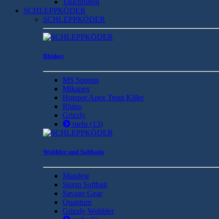
Tauchhilfen
SCHLEPPKÖDER
SCHLEPPKÖDER
Blinker
MS Spoons
Mikapex
Hotspot Apex Trout Killer
Rhino
Grizzly
mehr
(13)
Wobbler und Softbaits
Mandest
Storm Softbait
Savage Gear
Quantum
Grizzly Wobbler