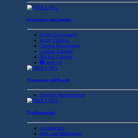
Downrigger und Zubehör
Scotty Downrigger
Scotty Zubehör
Cannon Downrigger
Cannon Zubehör
Big Jon Zubehör
mehr
(3)
Planermaste und Boards
Diverses Planerzubehör
Trollingzubehör
Auslöseclips
Side- und Inlineplaner