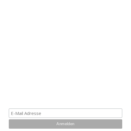
HAK DICH EIN UND
ERHALTE EINEN 5 €
GUTSCHEIN
Melde dich zum Newsletter an, um die aktuellsten
Informationen über Trolling- oder Schleppangeln zu
erhalten. Deine E-Mail ist bei uns sicher. Mehr zum
Datenschutz.