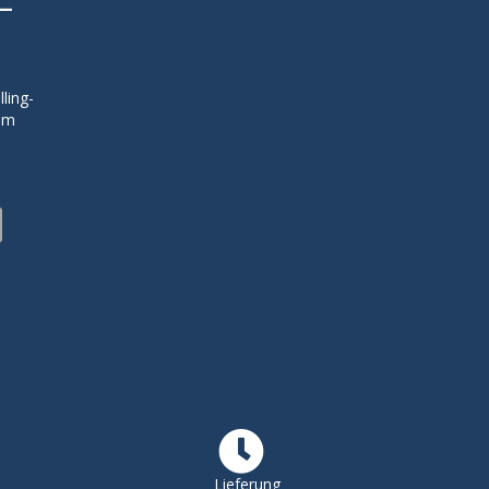
ling-
zum
Lieferung