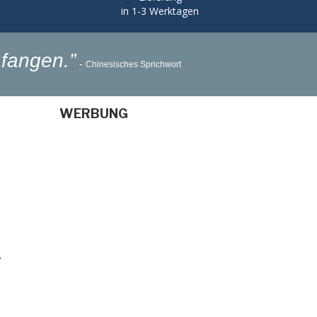
in 1-3 Werktagen
fangen.”
-
Chinesisches Sprichwort
WERBUNG
T