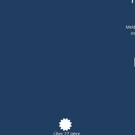
Meld
od
Über 27 Jahre