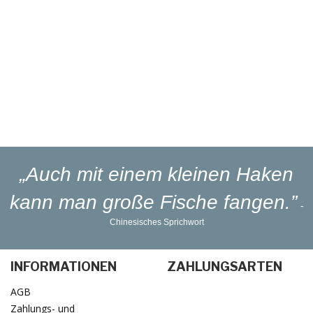
Reparaturservice
Eigener
Blinker-Lakierservice
Lieferung
in 1-3 Werktagen
„Auch mit einem kleinen Haken
kann man große Fische fangen.”
-
Chinesisches Sprichwort
INFORMATIONEN
ZAHLUNGSARTEN
AGB
Zahlungs- und