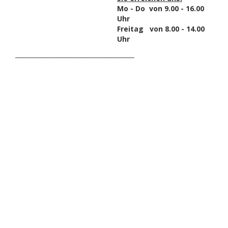
Mo - Do von 9.00 - 16.00
Uhr
Freitag von 8.00 - 14.00
Uhr
_______________________________________
HAK DICH EIN UND
ERHALTE EINEN 5 €
GUTSCHEIN
Melde dich zum Newsletter an, um die aktuellsten
Informationen über Trolling- oder Schleppangeln zu
erhalten. Deine E-Mail ist bei uns sicher. Mehr zum