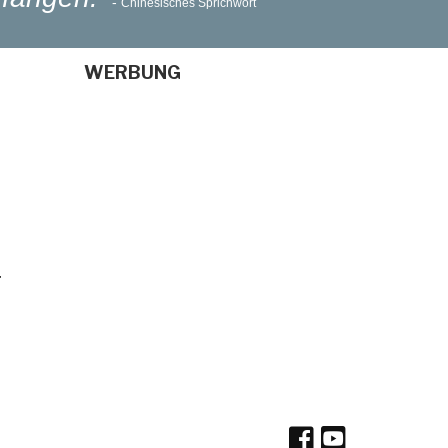
-
Chinesisches Sprichwort
WERBUNG
T