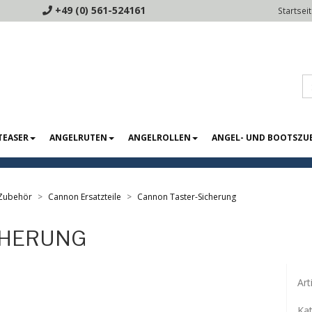
+49 (0) 561-524161
Startsei
TEASER
ANGELRUTEN
ANGELROLLEN
ANGEL- UND BOOTSZU
Zubehör
Cannon Ersatzteile
Cannon Taster-Sicherung
CHERUNG
Ar
Kat