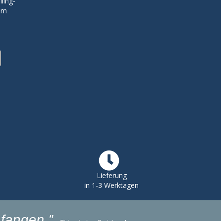
ling-
zum
Lieferung
in 1-3 Werktagen
fangen.”