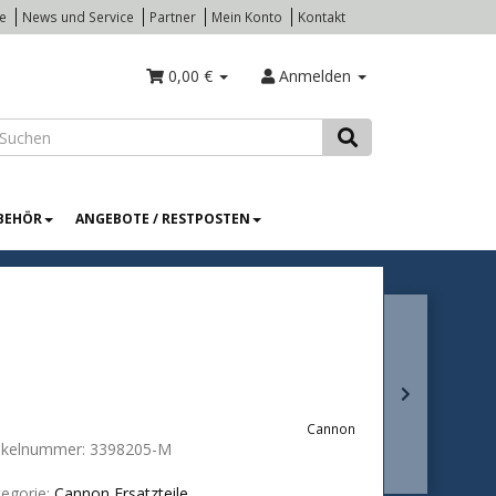
te
News und Service
Partner
Mein Konto
Kontakt
0,00 €
Anmelden
BEHÖR
ANGEBOTE / RESTPOSTEN
Cannon
tikelnummer:
3398205-M
egorie:
Cannon Ersatzteile