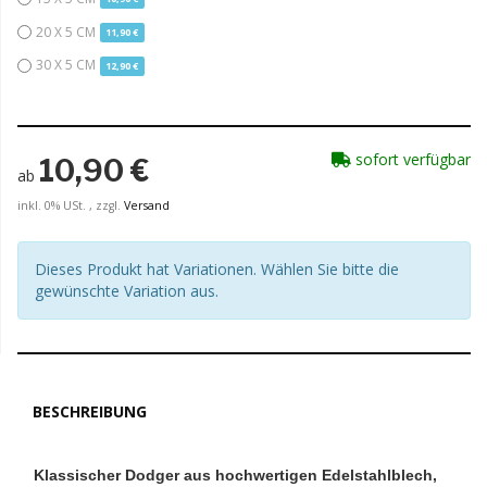
20 X 5 CM
11,90 €
MOMENTAN NICHT VERFÜGBAR
30 X 5 CM
12,90 €
sofort verfügbar
10,90 €
ab
inkl. 0% USt. , zzgl.
Versand
Dieses Produkt hat Variationen. Wählen Sie bitte die
gewünschte Variation aus.
BESCHREIBUNG
Klassischer Dodger aus hochwertigen Edelstahlblech,