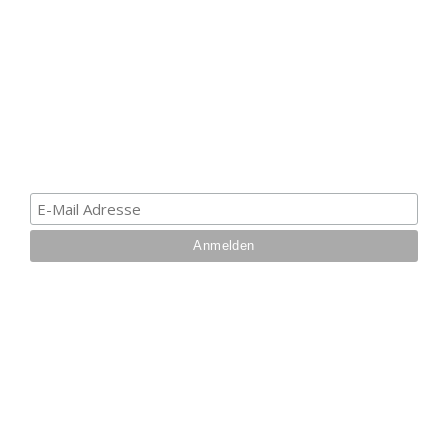
GUTSCHEIN
Melde dich zum Newsletter an, um die aktuellsten
Informationen über Trolling- oder Schleppangeln zu
erhalten. Deine E-Mail ist bei uns sicher. Mehr zum
Datenschutz.
IHRE VORTEILE BEI UNS