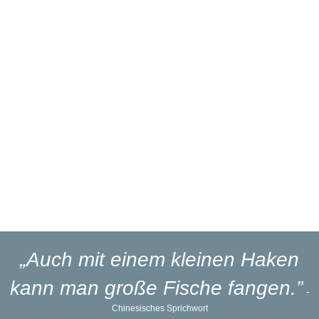
Über 27 Jahre
Branchenerfahrung
Eigener
Reparaturservice
Eigener
Blinker-Lakierservice
Lieferung
in 1-3 Werktagen
„Auch mit einem kleinen Haken
kann man große Fische fangen.”
-
Chinesisches Sprichwort