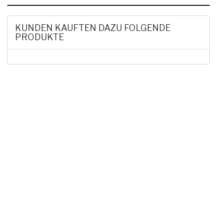
KUNDEN KAUFTEN DAZU FOLGENDE
PRODUKTE
HAK DICH EIN UND
ERHALTE EINEN 5 €
GUTSCHEIN
Melde dich zum Newsletter an, um die aktuellsten
Informationen über Trolling- oder Schleppangeln zu
erhalten. Deine E-Mail ist bei uns sicher. Mehr zum