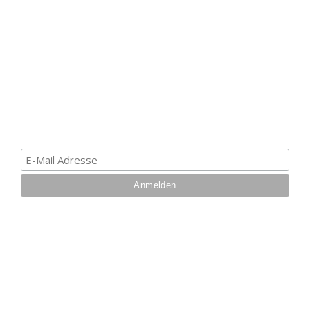
ERHALTE EINEN 5 €
GUTSCHEIN
Melde dich zum Newsletter an, um die aktuellsten
Informationen über Trolling- oder Schleppangeln zu
erhalten. Deine E-Mail ist bei uns sicher. Mehr zum
Datenschutz.
IHRE VORTEILE BEI UNS