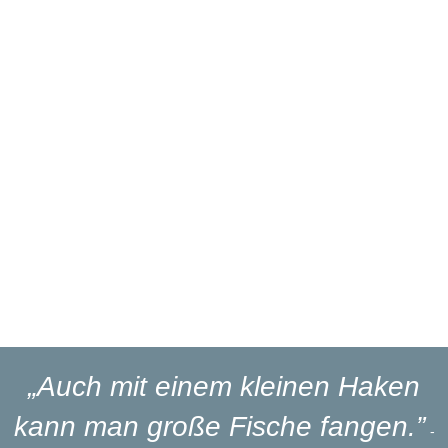
Über 27 Jahre
Branchenerfahrung
Eigener
Reparaturservice
Eigener
Blinker-Lakierservice
Lieferung
in 1-3 Werktagen
„Auch mit einem kleinen Haken
kann man große Fische fangen.”
-