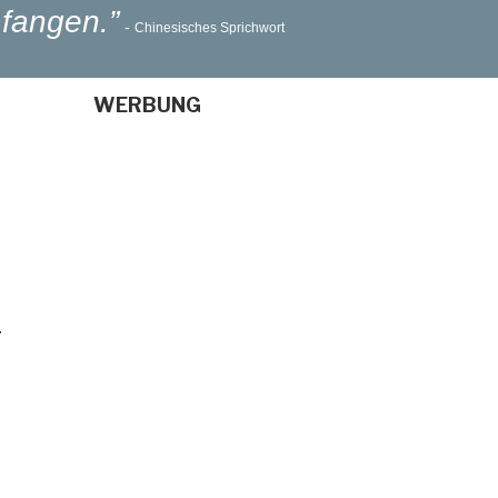
fangen.”
-
Chinesisches Sprichwort
WERBUNG
T