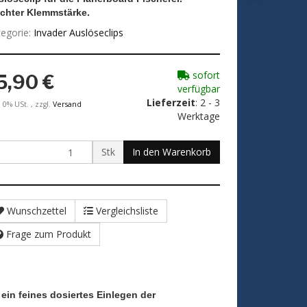
ichter Klemmstärke.
egorie:
Invader Auslöseclips
sofort
5,90 €
verfügbar
Lieferzeit
: 2 - 3
. 0% USt. , zzgl.
Versand
Werktage
Stk
In den Warenkorb
Wunschzettel
Vergleichsliste
Frage zum Produkt
in feines dosiertes Einlegen der