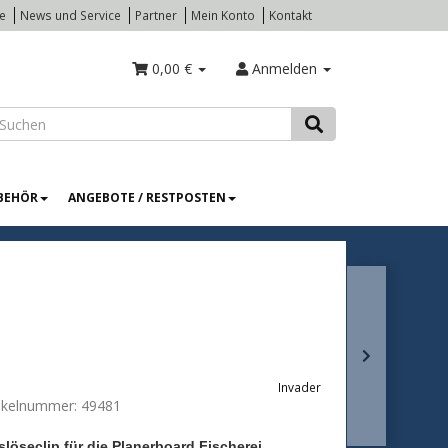
te
News und Service
Partner
Mein Konto
Kontakt
0,00 €
Anmelden
BEHÖR
ANGEBOTE / RESTPOSTEN
Invader
tikelnummer:
49481
löseclip für die Planerboard Fischerei.