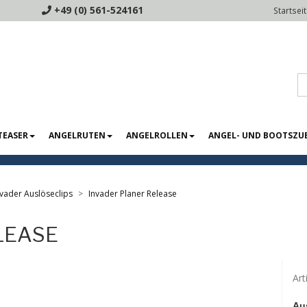
+49 (0) 561-524161
Startsei
TEASER
ANGELRUTEN
ANGELROLLEN
ANGEL- UND BOOTSZU
nvader Auslöseclips
Invader Planer Release
LEASE
Ar
Aus