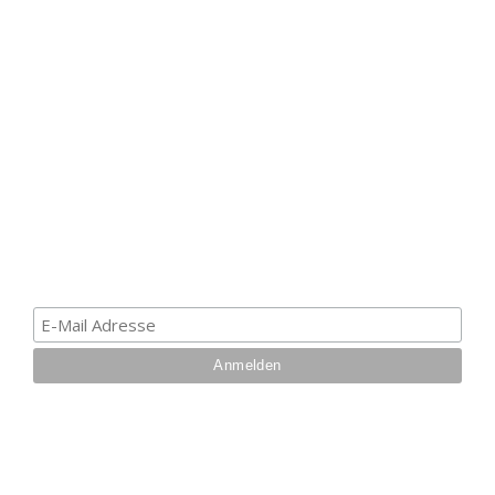
HAK DICH EIN UND
ERHALTE EINEN 5 €
GUTSCHEIN
Melde dich zum Newsletter an, um die aktuellsten
Informationen über Trolling- oder Schleppangeln zu
erhalten. Deine E-Mail ist bei uns sicher. Mehr zum
Datenschutz.