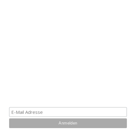
HAK DICH EIN UND
ERHALTE EINEN 5 €
GUTSCHEIN
Melde dich zum Newsletter an, um die aktuellsten
Informationen über Trolling- oder Schleppangeln zu
erhalten. Deine E-Mail ist bei uns sicher. Mehr zum
Datenschutz.