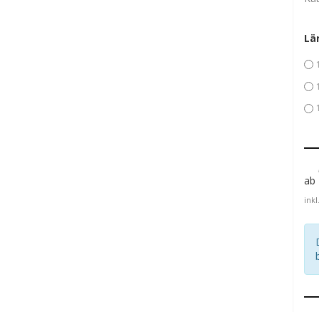
Lä
ab
inkl