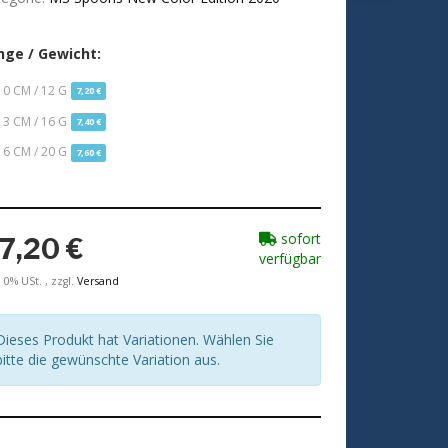
nge / Gewicht:
10 CM / 12 G
7,20 €
13 CM / 16 G
7,40 €
16 CM / 20 G
7,60 €
sofort
7,20 €
verfügbar
. 0% USt. , zzgl.
Versand
Dieses Produkt hat Variationen. Wählen Sie
bitte die gewünschte Variation aus.