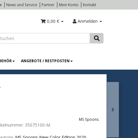
te
News und Service
Partner
Mein Konto
Kontakt
0,00 €
Anmelden
BEHÖR
ANGEBOTE / RESTPOSTEN
5
MS Spoons
tikelnummer:
35075100-M
egorie:
MS Spoons New Color Edition 2020