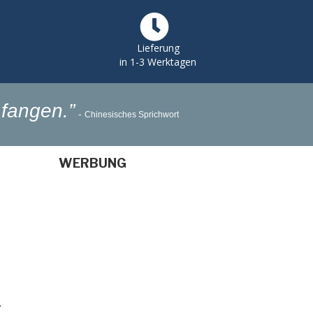
Lieferung
in 1-3 Werktagen
fangen.”
-
Chinesisches Sprichwort
WERBUNG
T