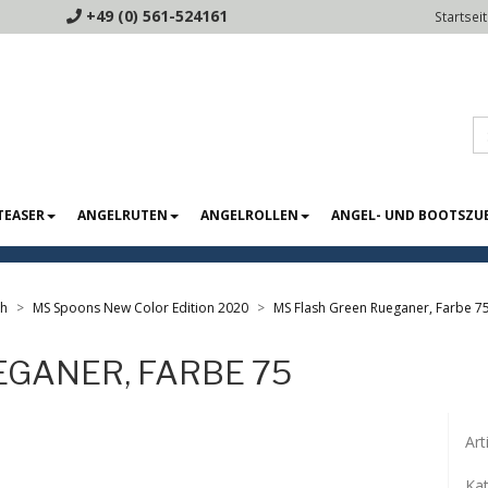
+49 (0) 561-524161
Startsei
TEASER
ANGELRUTEN
ANGELROLLEN
ANGEL- UND BOOTSZU
sh
MS Spoons New Color Edition 2020
MS Flash Green Rueganer, Farbe 7
EGANER, FARBE 75
Ar
Kat