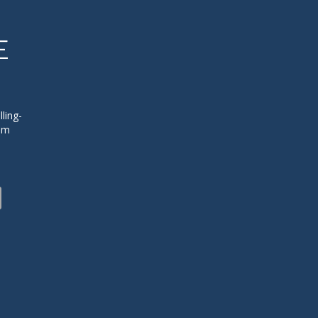
E
ling-
zum