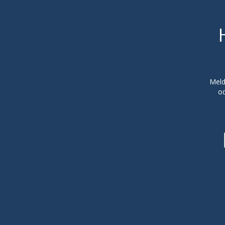
Meld
od