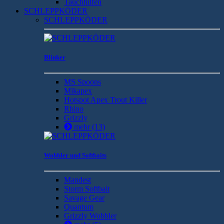
Tauchhilfen
SCHLEPPKÖDER
SCHLEPPKÖDER
Blinker
MS Spoons
Mikapex
Hotspot Apex Trout Killer
Rhino
Grizzly
mehr
(13)
Wobbler und Softbaits
Mandest
Storm Softbait
Savage Gear
Quantum
Grizzly Wobbler