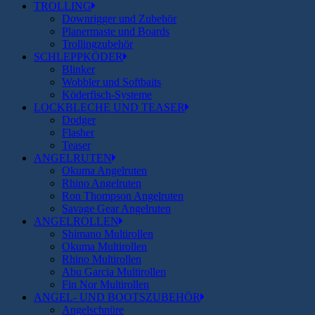
TROLLING
Downrigger und Zubehör
Planermaste und Boards
Trollingzubehör
SCHLEPPKÖDER
Blinker
Wobbler und Softbaits
Köderfisch-Systeme
LOCKBLECHE UND TEASER
Dodger
Flasher
Teaser
ANGELRUTEN
Okuma Angelruten
Rhino Angelruten
Ron Thompson Angelruten
Savage Gear Angelruten
ANGELROLLEN
Shimano Multirollen
Okuma Multirollen
Rhino Multirollen
Abu Garcia Multirollen
Fin Nor Multirollen
ANGEL- UND BOOTSZUBEHÖR
Angelschnüre