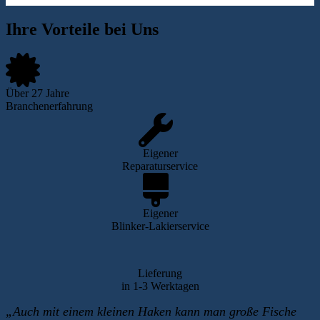
Ihre Vorteile bei Uns
Über 27 Jahre
Branchenerfahrung
Eigener
Reparaturservice
Eigener
Blinker-Lakierservice
Lieferung
in 1-3 Werktagen
„Auch mit einem kleinen Haken kann man große Fische