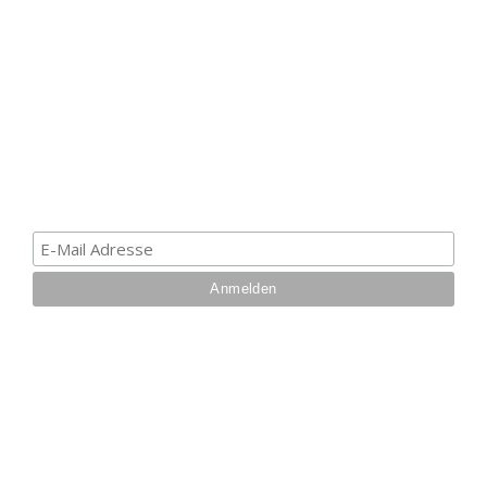
ERHALTE EINEN 5 €
GUTSCHEIN
Melde dich zum Newsletter an, um die aktuellsten
Informationen über Trolling- oder Schleppangeln zu
erhalten. Deine E-Mail ist bei uns sicher. Mehr zum
Datenschutz.
IHRE VORTEILE BEI UNS