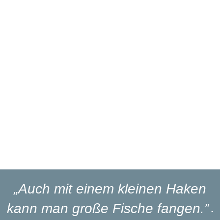
Über 27 Jahre
Branchenerfahrung
Eigener
Reparaturservice
Eigener
Blinker-Lakierservice
Lieferung
in 1-3 Werktagen
„Auch mit einem kleinen Haken
kann man große Fische fangen.”
-