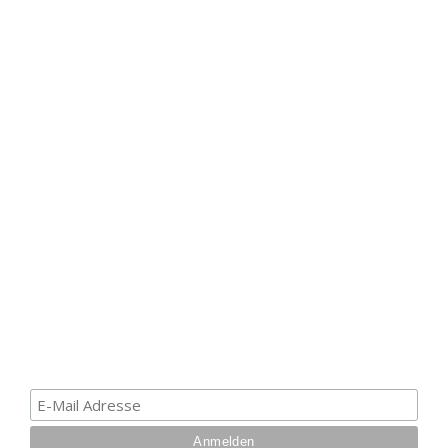
HAK DICH EIN UND
ERHALTE EINEN 5 €
GUTSCHEIN
Melde dich zum Newsletter an, um die aktuellsten
Informationen über Trolling- oder Schleppangeln zu
erhalten. Deine E-Mail ist bei uns sicher. Mehr zum
Datenschutz.