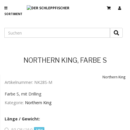
SORTIMENT
NORTHERN KING, FARBE S
Northern King
Artikelnummer:
NK28S-M
Farbe S, mit Drilling
Kategorie:
Northern King
Länge / Gewicht:
..9,5 CM / 16 G
7,95 €