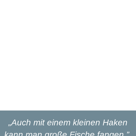
Über 27 Jahre
Branchenerfahrung
Eigener
Reparaturservice
Eigener
Blinker-Lakierservice
Lieferung
in 1-3 Werktagen
„Auch mit einem kleinen Haken
kann man große Fische fangen.”
-