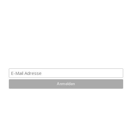
ERHALTE EINEN 5 €
GUTSCHEIN
Melde dich zum Newsletter an, um die aktuellsten
Informationen über Trolling- oder Schleppangeln zu
erhalten. Deine E-Mail ist bei uns sicher. Mehr zum
Datenschutz.
IHRE VORTEILE BEI UNS