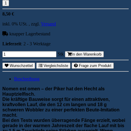
8,50 €
inkl. 0% USt. , zzgl.
Versand
knapper Lagerbestand
Lieferzeit
: 2 - 3 Werktage
Stk
In den Warenkorb
Wunschzettel
Vergleichsliste
Frage zum Produkt
Beschreibung
Nomen est omen – der Piker hat den Hecht als
Hauptzielfisch.
Die kräftige Bauweise sorgt für einen attraktiven,
kraftvollen Lauf, die den 12 cm langen und 18 g
schweren Wobbler zu einer perfekten Beute-Imitation
macht.
Bei den Tests wurden überragende Fänge erzielt, wobei
gerade in der warmen Jahreszeit der flache Lauf mit bis
zu 1,5 m Tauchtiefe seine Stärken ausspielt. Wenn