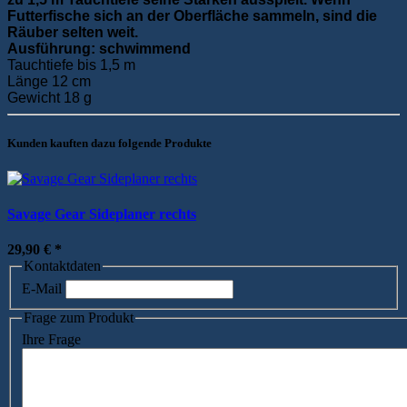
Futterfische sich an der Oberfläche sammeln, sind die
Räuber selten weit.
Ausführung: schwimmend
Tauchtiefe bis 1,5 m
Länge 12 cm
Gewicht 18 g
Kunden kauften dazu folgende Produkte
Savage Gear Sideplaner rechts
29,90 €
*
Kontaktdaten
E-Mail
Frage zum Produkt
Ihre Frage