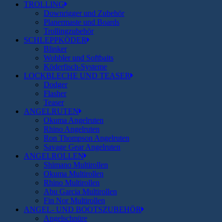
TROLLING
Downrigger und Zubehör
Planermaste und Boards
Trollingzubehör
SCHLEPPKÖDER
Blinker
Wobbler und Softbaits
Köderfisch-Systeme
LOCKBLECHE UND TEASER
Dodger
Flasher
Teaser
ANGELRUTEN
Okuma Angelruten
Rhino Angelruten
Ron Thompson Angelruten
Savage Gear Angelruten
ANGELROLLEN
Shimano Multirollen
Okuma Multirollen
Rhino Multirollen
Abu Garcia Multirollen
Fin Nor Multirollen
ANGEL- UND BOOTSZUBEHÖR
Angelschnüre