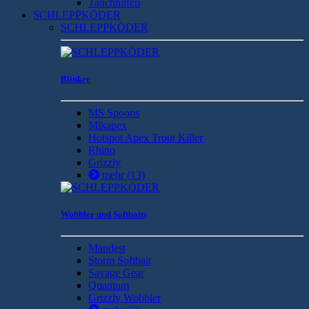
Tauchhilfen
SCHLEPPKÖDER
SCHLEPPKÖDER
Blinker
MS Spoons
Mikapex
Hotspot Apex Trout Killer
Rhino
Grizzly
mehr
(13)
Wobbler und Softbaits
Mandest
Storm Softbait
Savage Gear
Quantum
Grizzly Wobbler