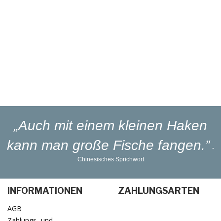
Eigener
Reparaturservice
Eigener
Blinker-Lakierservice
Lieferung
in 1-3 Werktagen
„Auch mit einem kleinen Haken
kann man große Fische fangen.”
-
Chinesisches Sprichwort
INFORMATIONEN
ZAHLUNGSARTEN
AGB
Zahlungs- und