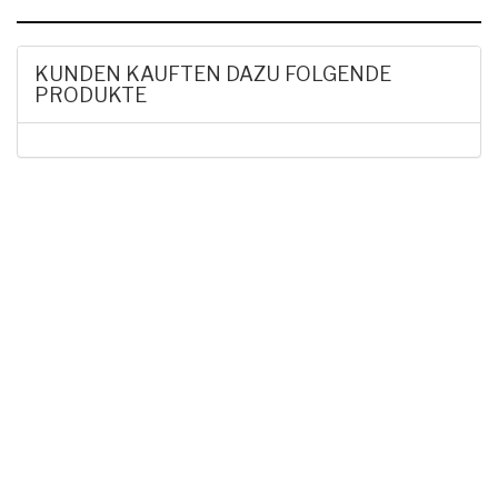
KUNDEN KAUFTEN DAZU FOLGENDE
PRODUKTE
HAK DICH EIN UND
ERHALTE EINEN 5 €
GUTSCHEIN
Melde dich zum Newsletter an, um die aktuellsten
Informationen über Trolling- oder Schleppangeln zu