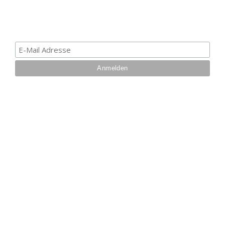
erhalten. Deine E-Mail ist bei uns sicher. Mehr zum
Datenschutz.
IHRE VORTEILE BEI UNS
Über 27 Jahre
Branchenerfahrung