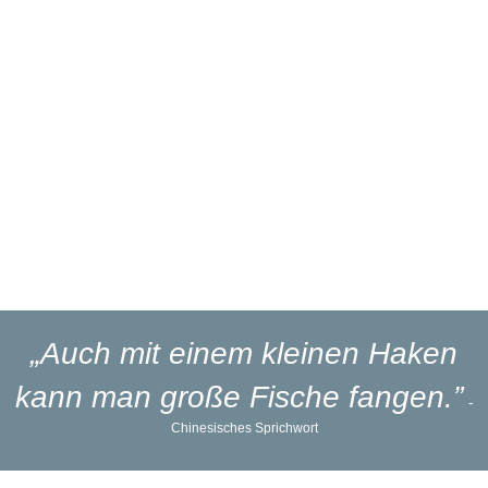
Branchenerfahrung
Eigener
Reparaturservice
Eigener
Blinker-Lakierservice
Lieferung
in 1-3 Werktagen
„Auch mit einem kleinen Haken
kann man große Fische fangen.”
-
Chinesisches Sprichwort