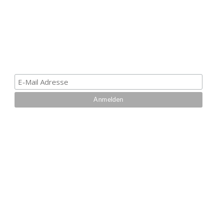
Melde dich zum Newsletter an, um die aktuellsten
Informationen über Trolling- oder Schleppangeln zu
erhalten. Deine E-Mail ist bei uns sicher. Mehr zum
Datenschutz.
IHRE VORTEILE BEI UNS
Über 27 Jahre