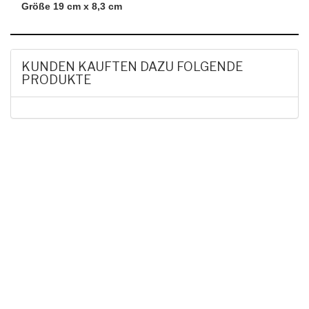
Größe 19 cm x 8,3 cm
KUNDEN KAUFTEN DAZU FOLGENDE
PRODUKTE
HAK DICH EIN UND
ERHALTE EINEN 5 €
GUTSCHEIN
Melde dich zum Newsletter an, um die aktuellsten