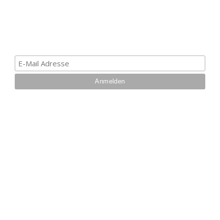
Informationen über Trolling- oder Schleppangeln zu
erhalten. Deine E-Mail ist bei uns sicher. Mehr zum
Datenschutz.
IHRE VORTEILE BEI UNS
Über 27 Jahre
Branchenerfahrung