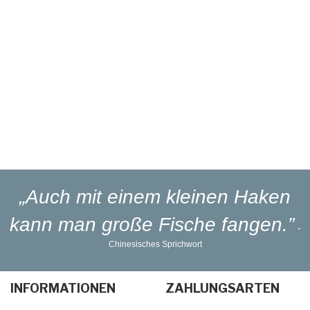
Eigener
Reparaturservice
Eigener
Blinker-Lakierservice
Lieferung
in 1-3 Werktagen
„Auch mit einem kleinen Haken
kann man große Fische fangen.”
-
Chinesisches Sprichwort
INFORMATIONEN
ZAHLUNGSARTEN