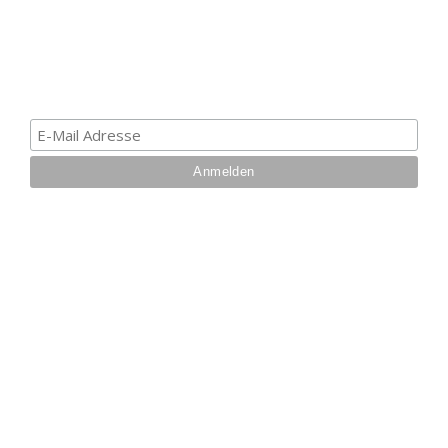
Informationen über Trolling- oder Schleppangeln zu
erhalten. Deine E-Mail ist bei uns sicher. Mehr zum
Datenschutz.
IHRE VORTEILE BEI UNS
Über 27 Jahre
Branchenerfahrung