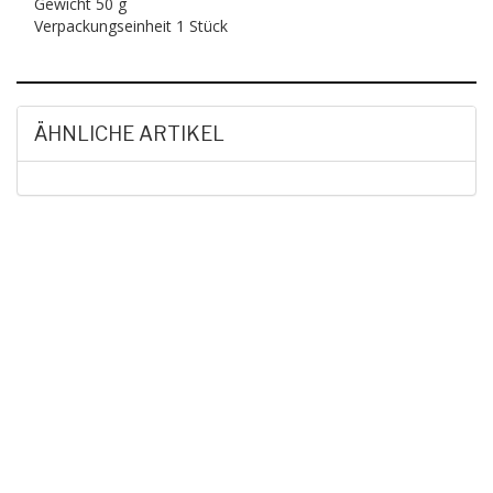
Gewicht 50 g
Verpackungseinheit 1 Stück
ÄHNLICHE ARTIKEL
HAK DICH EIN UND
ERHALTE EINEN 5 €
GUTSCHEIN
Melde dich zum Newsletter an, um die aktuellsten