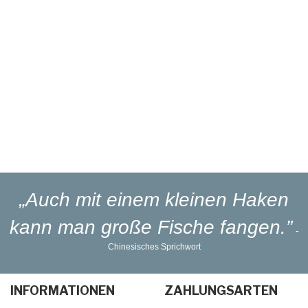
Eigener
Reparaturservice
Eigener
Blinker-Lakierservice
Lieferung
in 1-3 Werktagen
„Auch mit einem kleinen Haken
kann man große Fische fangen.”
-
Chinesisches Sprichwort
INFORMATIONEN
ZAHLUNGSARTEN