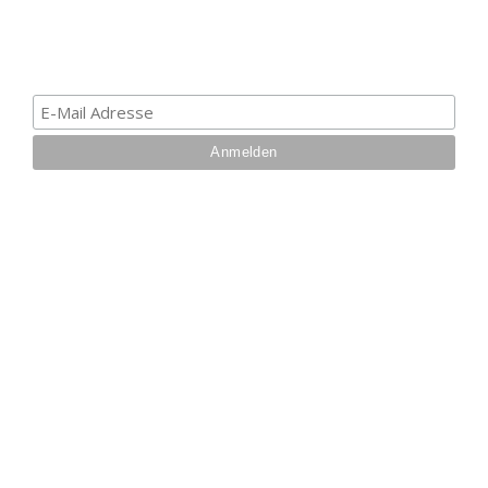
erhalten. Deine E-Mail ist bei uns sicher. Mehr zum
Datenschutz.
IHRE VORTEILE BEI UNS
Über 27 Jahre
Branchenerfahrung