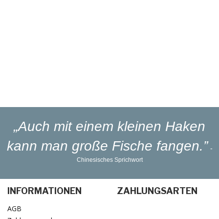
Eigener
Reparaturservice
Eigener
Blinker-Lakierservice
Lieferung
in 1-3 Werktagen
„Auch mit einem kleinen Haken
kann man große Fische fangen.”
-
Chinesisches Sprichwort
INFORMATIONEN
ZAHLUNGSARTEN
AGB