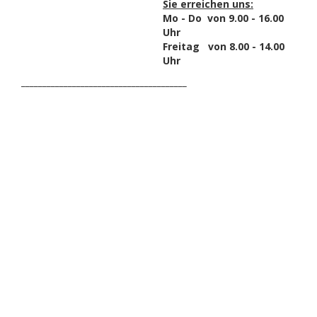
Sie erreichen uns:
Mo - Do von 9.00 - 16.00
Uhr
Freitag von 8.00 - 14.00
Uhr
_______________________________________
HAK DICH EIN UND
ERHALTE EINEN 5 €
GUTSCHEIN
Melde dich zum Newsletter an, um die aktuellsten
Informationen über Trolling- oder Schleppangeln zu