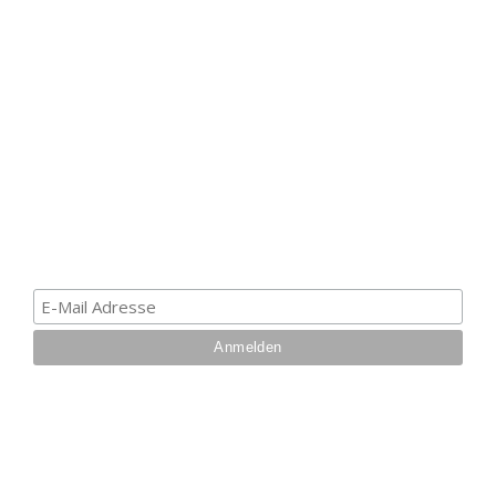
HAK DICH EIN UND
ERHALTE EINEN 5 €
GUTSCHEIN
Melde dich zum Newsletter an, um die aktuellsten
Informationen über Trolling- oder Schleppangeln zu
erhalten. Deine E-Mail ist bei uns sicher. Mehr zum
Datenschutz.