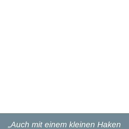
IHRE VORTEILE BEI UNS
Über 27 Jahre
Branchenerfahrung
Eigener
Reparaturservice
Eigener
Blinker-Lakierservice
Lieferung
in 1-3 Werktagen
„Auch mit einem kleinen Haken