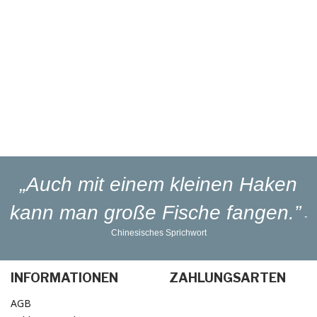
Eigener
Reparaturservice
Eigener
Blinker-Lakierservice
Lieferung
in 1-3 Werktagen
„Auch mit einem kleinen Haken
kann man große Fische fangen.”
-
Chinesisches Sprichwort
INFORMATIONEN
ZAHLUNGSARTEN
AGB