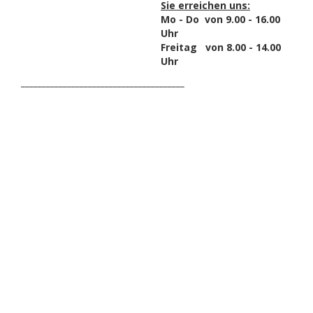
Sie erreichen uns:
Mo - Do von 9.00 - 16.00
Uhr
Freitag von 8.00 - 14.00
Uhr
_______________________________________
HAK DICH EIN UND
ERHALTE EINEN 5 €
GUTSCHEIN
Melde dich zum Newsletter an, um die aktuellsten
Informationen über Trolling- oder Schleppangeln zu