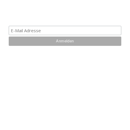
erhalten. Deine E-Mail ist bei uns sicher. Mehr zum
Datenschutz.
IHRE VORTEILE BEI UNS
Über 27 Jahre
Branchenerfahrung