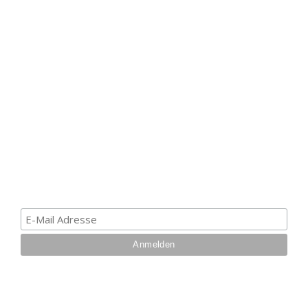
HAK DICH EIN UND
ERHALTE EINEN 5 €
GUTSCHEIN
Melde dich zum Newsletter an, um die aktuellsten
Informationen über Trolling- oder Schleppangeln zu
erhalten. Deine E-Mail ist bei uns sicher. Mehr zum
Datenschutz.