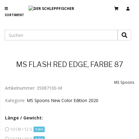
SORTIMENT
MS FLASH RED EDGE, FARBE 87
MS Spoons
Artikelnummer:
35087100-M
Kategorie:
MS Spoons New Color Edition 2020
Länge / Gewicht:
10 CM / 12 G
7,20 €
13 CM / 16 G
7,40 €