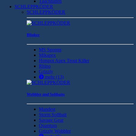
Tauchhilfen
SCHLEPPKÖDER
SCHLEPPKÖDER
Blinker
MS Spoons
Mikapex
Hotspot Apex Trout Killer
Rhino
Grizzly
mehr
(13)
Wobbler und Softbaits
Mandest
Storm Softbait
Savage Gear
Quantum
Grizzly Wobbler