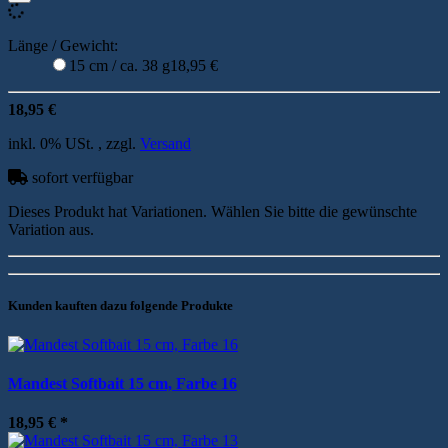
Länge / Gewicht:
15 cm / ca. 38 g
18,95 €
18,95 €
inkl. 0% USt. , zzgl.
Versand
sofort verfügbar
Dieses Produkt hat Variationen. Wählen Sie bitte die gewünschte
Variation aus.
Kunden kauften dazu folgende Produkte
Mandest Softbait 15 cm, Farbe 16
18,95 €
*