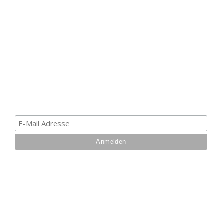
ERHALTE EINEN 5 €
GUTSCHEIN
Melde dich zum Newsletter an, um die aktuellsten
Informationen über Trolling- oder Schleppangeln zu
erhalten. Deine E-Mail ist bei uns sicher. Mehr zum
Datenschutz.
IHRE VORTEILE BEI UNS