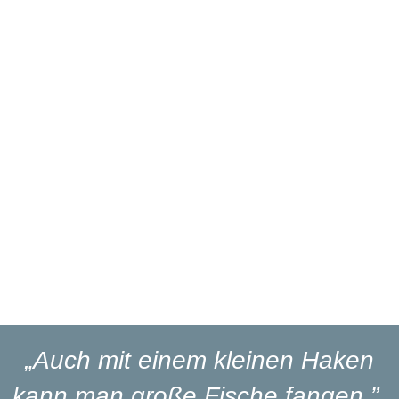
Über 27 Jahre
Branchenerfahrung
Eigener
Reparaturservice
Eigener
Blinker-Lakierservice
Lieferung
in 1-3 Werktagen
„Auch mit einem kleinen Haken
kann man große Fische fangen.”