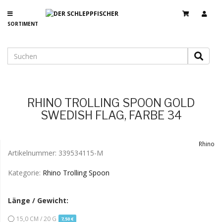
SORTIMENT
RHINO TROLLING SPOON GOLD
SWEDISH FLAG, FARBE 34
Rhino
Artikelnummer:
339534115-M
Kategorie:
Rhino Trolling Spoon
Länge / Gewicht:
15,0 CM / 20 G
7,50 €
MOMENTAN NICHT VERFÜGBAR