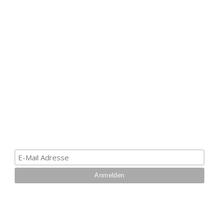
HAK DICH EIN UND
ERHALTE EINEN 5 €
GUTSCHEIN
Melde dich zum Newsletter an, um die aktuellsten
Informationen über Trolling- oder Schleppangeln zu
erhalten. Deine E-Mail ist bei uns sicher. Mehr zum
Datenschutz.