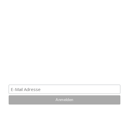
HAK DICH EIN UND
ERHALTE EINEN 5 €
GUTSCHEIN
Melde dich zum Newsletter an, um die aktuellsten
Informationen über Trolling- oder Schleppangeln zu
erhalten. Deine E-Mail ist bei uns sicher. Mehr zum
Datenschutz.