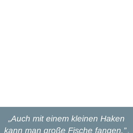
Über 27 Jahre
Branchenerfahrung
Eigener
Reparaturservice
Eigener
Blinker-Lakierservice
Lieferung
in 1-3 Werktagen
„Auch mit einem kleinen Haken
kann man große Fische fangen.”
-