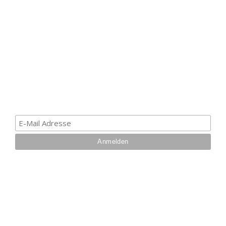
ERHALTE EINEN 5 €
GUTSCHEIN
Melde dich zum Newsletter an, um die aktuellsten
Informationen über Trolling- oder Schleppangeln zu
erhalten. Deine E-Mail ist bei uns sicher. Mehr zum
Datenschutz.
IHRE VORTEILE BEI UNS